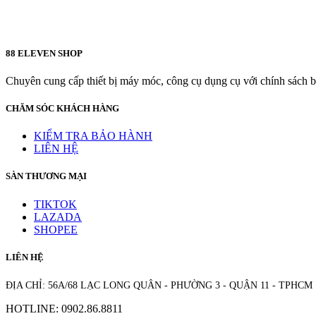
88 ELEVEN SHOP
Chuyên cung cấp thiết bị máy móc, công cụ dụng cụ với chính sách bả
CHĂM SÓC KHÁCH HÀNG
KIỂM TRA BẢO HÀNH
LIÊN HỆ
SÀN THƯƠNG MẠI
TIKTOK
LAZADA
SHOPEE
LIÊN HỆ
ĐỊA CHỈ: 56A/68 LẠC LONG QUÂN - PHƯỜNG 3 - QUẬN 11 - TPHCM
HOTLINE: 0902.86.8811