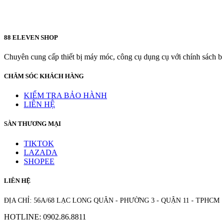
88 ELEVEN SHOP
Chuyên cung cấp thiết bị máy móc, công cụ dụng cụ với chính sách bả
CHĂM SÓC KHÁCH HÀNG
KIỂM TRA BẢO HÀNH
LIÊN HỆ
SÀN THƯƠNG MẠI
TIKTOK
LAZADA
SHOPEE
LIÊN HỆ
ĐỊA CHỈ: 56A/68 LẠC LONG QUÂN - PHƯỜNG 3 - QUẬN 11 - TPHCM
HOTLINE: 0902.86.8811