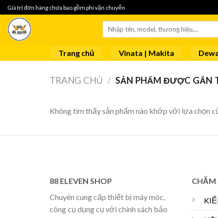
Skip
Giá trị đơn hàng chưa bao gồm phí vận chuyển
to
Tìm
content
kiếm:
Trang chủ
Vinata | Makita
Dewa
TRANG CHỦ
/
SẢN PHẨM ĐƯỢC GẮN T
Không tìm thấy sản phẩm nào khớp với lựa chọn c
88 ELEVEN SHOP
CHĂM 
Chuyên cung cấp thiết bị máy móc,
KI
công cụ dụng cụ với chính sách bảo