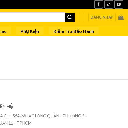
ĐĂNG NHẬP
hác
Phụ Kiện
Kiểm Tra Bảo Hành
IÊN HỆ
ỊA CHỈ: 56A/68 LẠC LONG QUÂN - PHƯỜNG 3 -
UẬN 11 - TPHCM