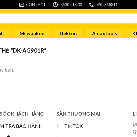
CONTACT
09:30 - 18:30
0902868811
lt
Milwaukee
Dekton
Amaxtools
K
HẺ “DK-AG901R”
ủa bạn.
SÓC KHÁCH HÀNG
SÀN THƯƠNG MẠI
L
Đ
ỂM TRA BẢO HÀNH
TIKTOK
Q