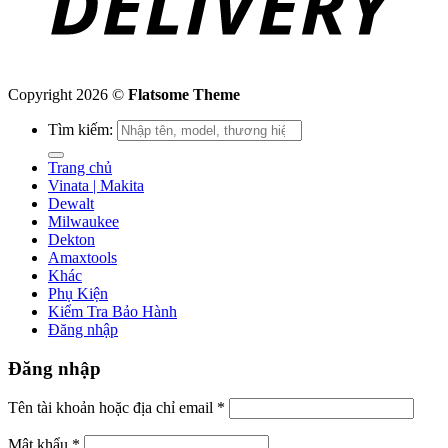
Copyright 2026 ©
Flatsome Theme
Tìm kiếm:
Trang chủ
Vinata | Makita
Dewalt
Milwaukee
Dekton
Amaxtools
Khác
Phụ Kiện
Kiểm Tra Bảo Hành
Đăng nhập
Đăng nhập
Tên tài khoản hoặc địa chỉ email
*
Mật khẩu
*