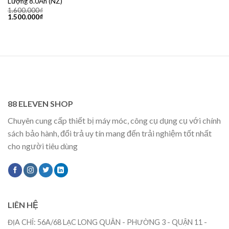
Lượng 8.0Ah (NZ)
1.600.000
₫
Giá
Giá
1.500.000
₫
gốc
hiện
là:
tại
1.600.000₫.
là:
1.500.000₫.
88 ELEVEN SHOP
Chuyên cung cấp thiết bị máy móc, công cụ dụng cụ với chính
sách bảo hành, đổi trả uy tín mang đến trải nghiệm tốt nhất
cho người tiêu dùng
LIÊN HỆ
ĐỊA CHỈ: 56A/68 LẠC LONG QUÂN - PHƯỜNG 3 - QUẬN 11 -