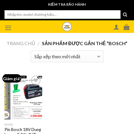
Skip
KIỂM TRA BẢO HÀNH
to
Tìm
content
kiếm:
TRANG CHỦ
/
SẢN PHẨM ĐƯỢC GẮN THẺ “BOSCH”
Giảm giá!
KHÁC
Pin Bosch 18V Dung