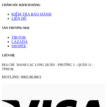
CHĂM SÓC KHÁCH HÀNG
KIỂM TRA BẢO HÀNH
LIÊN HỆ
SÀN THƯƠNG MẠI
TIKTOK
LAZADA
SHOPEE
LIÊN HỆ
ĐỊA CHỈ: 56A/68 LẠC LONG QUÂN - PHƯỜNG 3 - QUẬN 11 -
TPHCM
HOTLINE: 0902.86.8811