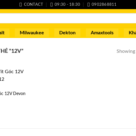
CONTACT
09:30 - 18:30
0902868811
lt
Milwaukee
Dekton
Amaxtools
Kh
HẺ “12V”
Showing a
óc 12V Devon