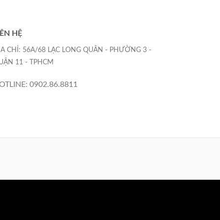
IÊN HỆ
ỊA CHỈ: 56A/68 LẠC LONG QUÂN - PHƯỜNG 3 -
UẬN 11 - TPHCM
OTLINE: 0902.86.8811