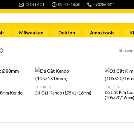
CONTACT
09:30 - 18:30
0902868811
lt
Milwaukee
Dekton
Amaxtools
K
Showing
O
PHỤ KIỆN
PHỤ KIỆN
Đá Cắt Kim Cư
88mm Kendo
Đá Cắt Kendo (105×1×16mm)
(105×20/16mm