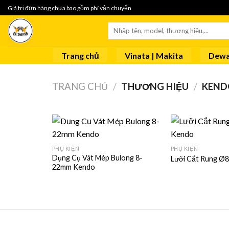
Skip
Giá trị đơn hàng chưa bao gồm phí vận chuyển
to
Tìm
content
kiếm:
Trang chủ
Vinata | Makita
Dewa
TRANG CHỦ
/
THƯƠNG HIỆU
/
KEND
PHỤ KIỆN
PHỤ KIỆN
Dụng Cụ Vát Mép Bulong 8-
Lưỡi Cắt Rung Ø
22mm Kendo