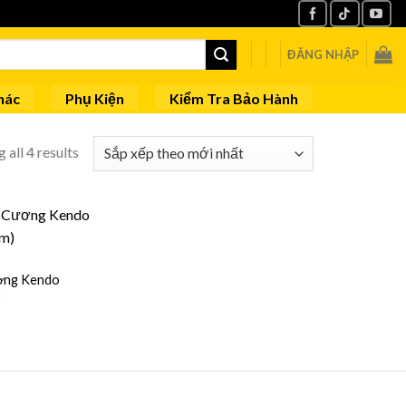
ĐĂNG NHẬP
hác
Phụ Kiện
Kiểm Tra Bảo Hành
 all 4 results
ơng Kendo
)