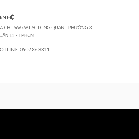
IÊN HỆ
ỊA CHỈ: 56A/68 LẠC LONG QUÂN - PHƯỜNG 3 -
UẬN 11 - TPHCM
OTLINE: 0902.86.8811