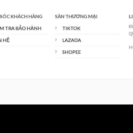
SÓC KHÁCH HÀNG
SÀN THƯƠNG MẠI
L
Đ
ỂM TRA BẢO HÀNH
TIKTOK
Q
N HỆ
LAZADA
H
SHOPEE