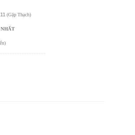
811
(Gặp Thạch)
T NHẤT
ển)