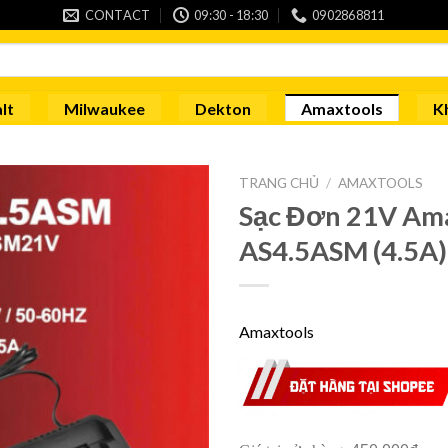
CONTACT
09:30 - 18:30
0902868811
lt
Milwaukee
Dekton
Amaxtools
K
TRANG CHỦ
/
AMAXTOOLS
Sạc Đơn 21V Am
AS4.5ASM (4.5A)
Amaxtools