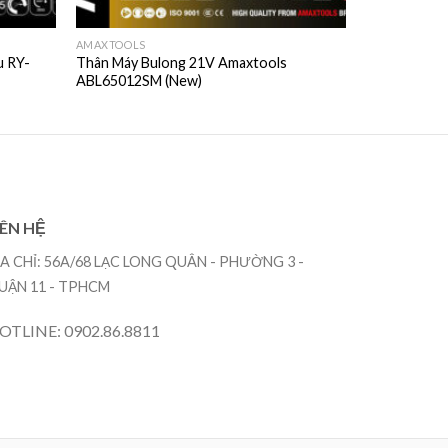
AMAXTOOLS
AMAXTOOLS
u RY-
Thân Máy Bulong 21V Amaxtools
Thân Máy Mà
ABL65012SM (New)
AM125CS-S
IÊN HỆ
ỊA CHỈ: 56A/68 LẠC LONG QUÂN - PHƯỜNG 3 -
UẬN 11 - TPHCM
OTLINE: 0902.86.8811