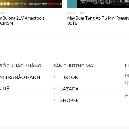
LS
AMAXTOOLS
y Bulong 21V Amaxtools
Máy Bơm Tăng Áp Từ Mini Rymar
01INSM
01TB
SÓC KHÁCH HÀNG
SÀN THƯƠNG MẠI
L
Đ
ỂM TRA BẢO HÀNH
TIKTOK
Q
N HỆ
LAZADA
H
SHOPEE