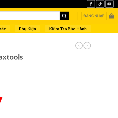
ĐĂNG NHẬP
hác
Phụ Kiện
Kiểm Tra Bảo Hành
axtools