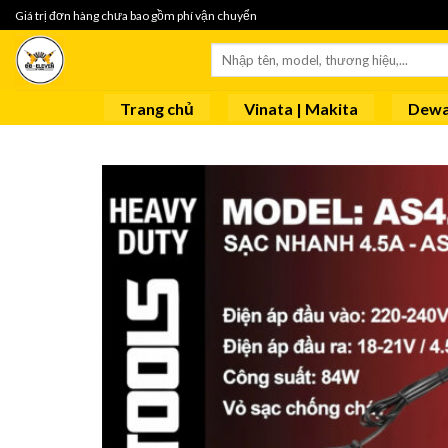
Skip
Giá trị đơn hàng chưa bao gồm phí vận chuyển
to
Tìm
content
kiếm:
Trang chủ
Vinata | Makita
Dewa