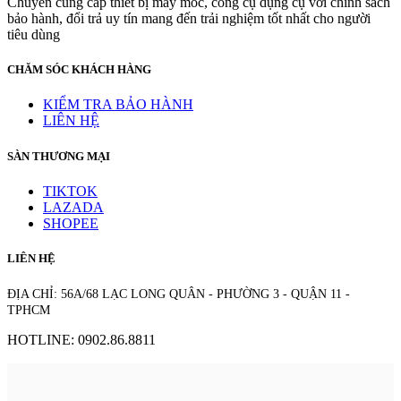
Chuyên cung cấp thiết bị máy móc, công cụ dụng cụ với chính sách
bảo hành, đổi trả uy tín mang đến trải nghiệm tốt nhất cho người
tiêu dùng
CHĂM SÓC KHÁCH HÀNG
KIỂM TRA BẢO HÀNH
LIÊN HỆ
SÀN THƯƠNG MẠI
TIKTOK
LAZADA
SHOPEE
LIÊN HỆ
ĐỊA CHỈ: 56A/68 LẠC LONG QUÂN - PHƯỜNG 3 - QUẬN 11 -
TPHCM
HOTLINE: 0902.86.8811