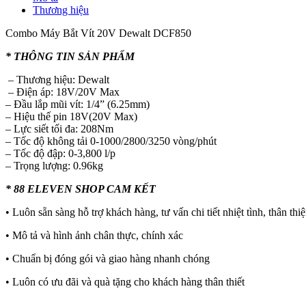
Thương hiệu
Combo Máy Bắt Vít 20V Dewalt DCF850
* THÔNG TIN SẢN PHẨM
– Thương hiệu: Dewalt
– Điện áp: 18V/20V Max
– Đầu lắp mũi vít: 1/4” (6.25mm)
– Hiệu thế pin 18V(20V Max)
– Lực siết tối đa: 208Nm
– Tốc độ không tải 0-1000/2800/3250 vòng/phút
– Tốc độ đập: 0-3,800 l/p
– Trọng lượng: 0.96kg
* 88 ELEVEN SHOP CAM KẾT
• Luôn sẵn sàng hỗ trợ khách hàng, tư vấn chi tiết nhiệt tình, thân thi
• Mô tả và hình ảnh chân thực, chính xác
• Chuẩn bị đóng gói và giao hàng nhanh chóng
• Luôn có ưu đãi và quà tặng cho khách hàng thân thiết
———————–