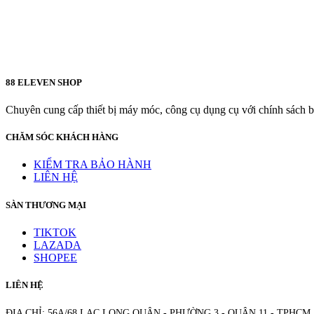
88 ELEVEN SHOP
Chuyên cung cấp thiết bị máy móc, công cụ dụng cụ với chính sách bả
CHĂM SÓC KHÁCH HÀNG
KIỂM TRA BẢO HÀNH
LIÊN HỆ
SÀN THƯƠNG MẠI
TIKTOK
LAZADA
SHOPEE
LIÊN HỆ
ĐỊA CHỈ: 56A/68 LẠC LONG QUÂN - PHƯỜNG 3 - QUẬN 11 - TPHCM