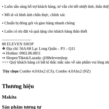
• Luôn sẵn sàng hỗ trợ khách hàng, tư vấn chi tiết nhiệt tình, thân thi
• Mô tả và hình ảnh chân thực, chính xác
• Chuẩn bị đóng gói và giao hàng nhanh chóng
• Luôn có ưu đãi và quà tặng cho khách hàng thân thiết
———————–
88 ELEVEN SHOP
❖ Địa chỉ: 56A/68 Lạc Long Quân – P3 – Q11
⇒ Hotline: 0902.86.8811
⇒ Shopee/Tiktok/Lazada: @88elevenshop
>>> Quý khách hàng có bất kì thắc mắc nào về sản phẩm vui lòng nhắ
Tùy chọn
Combo 4.0Ahx2 (CS), Combo 4.0Ahx2 (NZ)
Thương hiệu
Makita
Sản phẩm tương tự