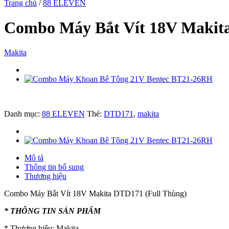
Trang chủ
/
88 ELEVEN
Combo Máy Bắt Vít 18V Makita
Makita
Danh mục:
88 ELEVEN
Thẻ:
DTD171
,
makita
Mô tả
Thông tin bổ sung
Thương hiệu
Combo Máy Bắt Vít 18V Makita DTD171 (Full Thùng)
* THÔNG TIN SẢN PHẨM
* Thương hiệu: Makita