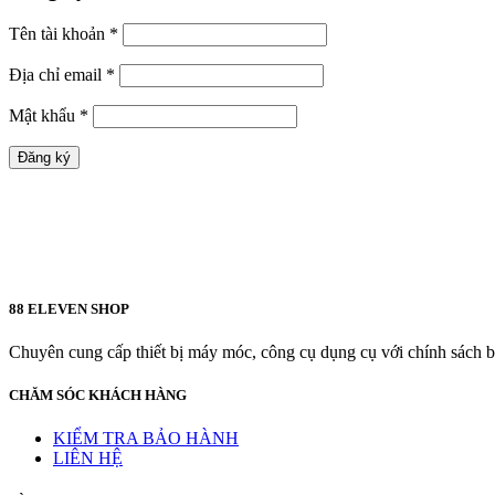
Tên tài khoản
*
Địa chỉ email
*
Mật khẩu
*
Đăng ký
88 ELEVEN SHOP
Chuyên cung cấp thiết bị máy móc, công cụ dụng cụ với chính sách bả
CHĂM SÓC KHÁCH HÀNG
KIỂM TRA BẢO HÀNH
LIÊN HỆ