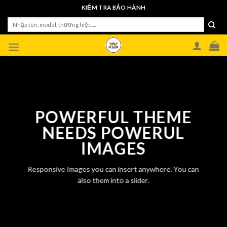
Skip
KIỂM TRA BẢO HÀNH
to
Tìm
content
kiếm:
POWERFUL THEME
NEEDS POWERUL
IMAGES
Responsive Images you can insert anywhere. You can
also them into a slider.