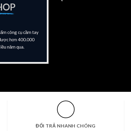
HOP
hẩm công cụ cầm tay
o được hơn 400.000
iều năm qua.
ĐỔI TRẢ NHANH CHÓNG