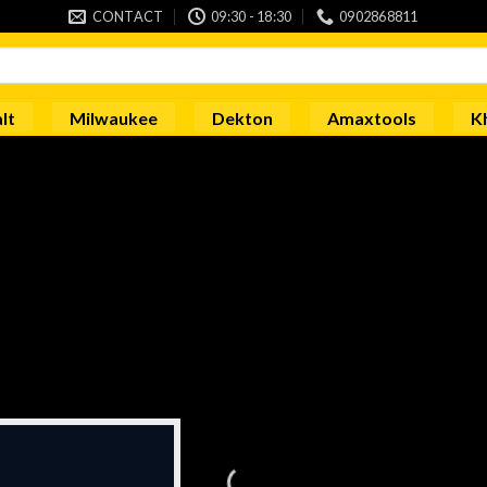
CONTACT
09:30 - 18:30
0902868811
lt
Milwaukee
Dekton
Amaxtools
K