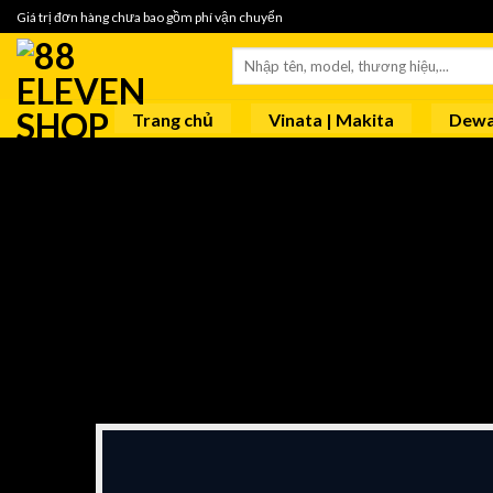
Skip
Giá trị đơn hàng chưa bao gồm phí vận chuyển
to
Tìm
content
kiếm:
Trang chủ
Vinata | Makita
Dewa