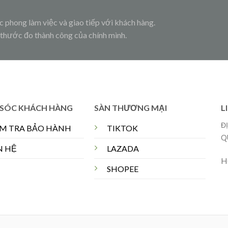
c phong làm việc và giao tiếp với khách hàng.
 thước đo thành công của chính mình.
SÓC KHÁCH HÀNG
SÀN THƯƠNG MẠI
L
Đ
ỂM TRA BẢO HÀNH
TIKTOK
Q
N HỆ
LAZADA
H
SHOPEE