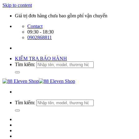
Skip to content
Giá trị đơn hàng chưa bao gồm phí vận chuyển
Contact
09:30 - 18:30
0902868811
KIỂM TRA BẢO HÀNH
Tìm kiếm:
Tìm kiếm: