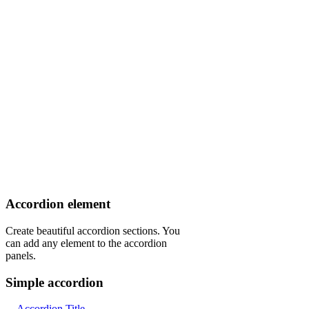
Accordion element
Create beautiful accordion sections. You
can add any element to the accordion
panels.
Simple accordion
Accordion Title