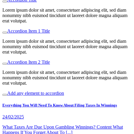
Lorem ipsum dolor sit amet, consectetuer adipiscing elit, sed diam
nonummy nibh euismod tincidunt ut laoreet dolore magna aliquam
erat volutpat.
Accordion Item 1 Title
Lorem ipsum dolor sit amet, consectetuer adipiscing elit, sed diam
nonummy nibh euismod tincidunt ut laoreet dolore magna aliquam
erat volutpat.
Accordion Item 2 Title
Lorem ipsum dolor sit amet, consectetuer adipiscing elit, sed diam
nonummy nibh euismod tincidunt ut laoreet dolore magna aliquam
erat volutpat.
Add any element to accordion
Everything You Will Need To Know About Filing Taxes In Winnings
24/02/2025
What Taxes Are Due Upon Gambling Winnings? Content What
Happens If You Forget About To [...]