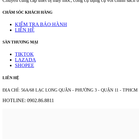
Chuyên cung cấp thiết bị máy móc, công cụ dụng cụ với chính sách bả
CHĂM SÓC KHÁCH HÀNG
KIỂM TRA BẢO HÀNH
LIÊN HỆ
SÀN THƯƠNG MẠI
TIKTOK
LAZADA
SHOPEE
LIÊN HỆ
ĐỊA CHỈ: 56A/68 LẠC LONG QUÂN - PHƯỜNG 3 - QUẬN 11 - TPHCM
HOTLINE: 0902.86.8811