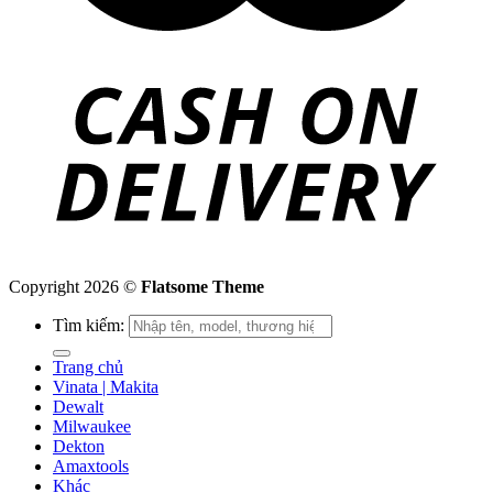
Copyright 2026 ©
Flatsome Theme
Tìm kiếm:
Trang chủ
Vinata | Makita
Dewalt
Milwaukee
Dekton
Amaxtools
Khác