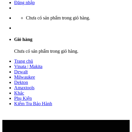
Đăng nhập
Chưa có sản phẩm trong giỏ hàng.
Giỏ hàng
Chưa có sản phẩm trong giỏ hàng.
Trang chủ
Vinata | Makita
Dewalt
Milwaukee
Dekton
Amaxtools
Khác
Phụ Kiện
Kiểm Tra Bảo Hành