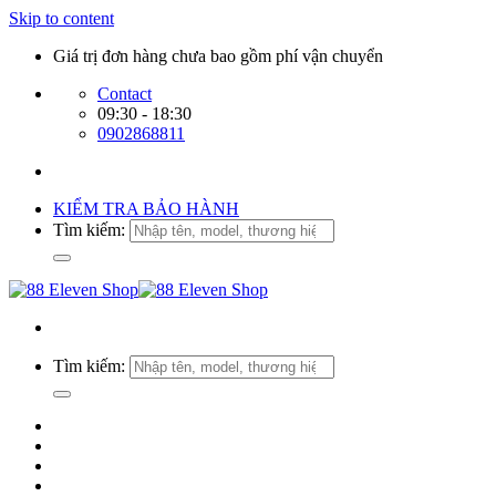
Skip to content
Giá trị đơn hàng chưa bao gồm phí vận chuyển
Contact
09:30 - 18:30
0902868811
KIỂM TRA BẢO HÀNH
Tìm kiếm:
Tìm kiếm: