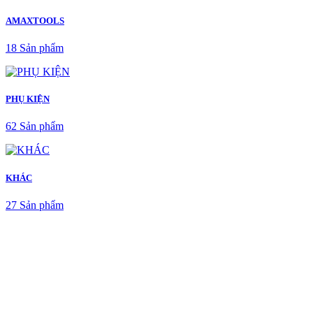
AMAXTOOLS
18 Sản phẩm
PHỤ KIỆN
62 Sản phẩm
KHÁC
27 Sản phẩm