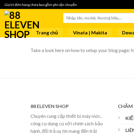
Skip
Giá trị đơn hàng chưa bao gồm phí vận chuyển
to
Tìm
content
kiếm:
Trang chủ
Vinata | Makita
Dewa
Take a look here on how to setup your blog page:
88 ELEVEN SHOP
CHĂM 
Chuyên cung cấp thiết bị máy móc,
KI
công cụ dụng cụ với chính sách bảo
LIÊ
hành, đổi trả uy tín mang đến trải