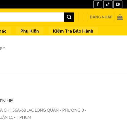
ĐĂNG NHẬP
hác
Phụ Kiện
Kiểm Tra Bảo Hành
age
IÊN HỆ
ỊA CHỈ: 56A/68 LẠC LONG QUÂN - PHƯỜNG 3 -
UẬN 11 - TPHCM