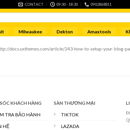
CONTACT
09:30 - 18:30
0902868811
lt
Milwaukee
Dekton
Amaxtools
K
 http://docs.uxthemes.com/article/243-how-to-setup-your-blog-p
SÓC KHÁCH HÀNG
SÀN THƯƠNG MẠI
L
Đ
ỂM TRA BẢO HÀNH
TIKTOK
Q
N HỆ
LAZADA